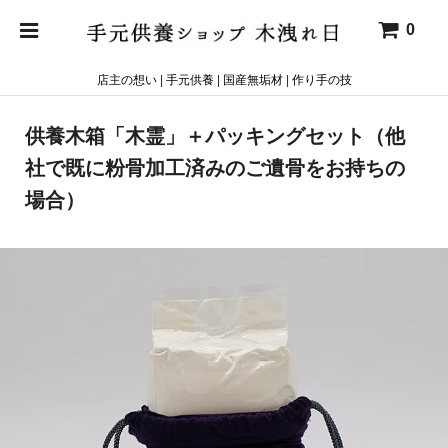
0
店主の想い
|
手元供養
|
国産無垢材
|
作り手の技
供養木箱「木霊」＋パッキングセット（他
社で既に粉骨加工済みのご遺骨をお持ちの
場合）