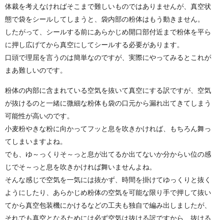
体裁を考えなければそこまで難しいものではありませんが、真空状
態で袋をシールしてしまうと、袋内部の粉体はもう動きません。
したがって、シールする前にあらかじめ開口部付近まで粉体を平ら
に押し広げてから真空にしてシールする必要があります。
口頭で理屈を言うのは簡単なのですが、実際にやってみるとこれが
まあ難しいのです。
粉体の内部に含まれている空気を抜いて真空にする訳ですが、空気
が抜けるのと一緒に微細な粉体も袋の口元から漏れ出てきてしまう
可能性が高いのです。
小麦粉やきな粉に向かってフッと息を吹きかければ、もちろん舞っ
てしまいますよね。
でも、ゆ～っくりそ～っと息が出てるか出てないか分からい位の感
じでそ～っと息を吹きかければ舞いませんよね。
そんな感じで空気を一気には抜かず、時間を掛けてゆっくりと抜く
ようにしたり、あらかじめ粉体の空気を可能な限り手で押して抜い
てから真空包装機にかけるなどの工夫も独自で編み出しましたが、
それでも真空となるためには必ず空気は抜ける訳ですから、抜ける