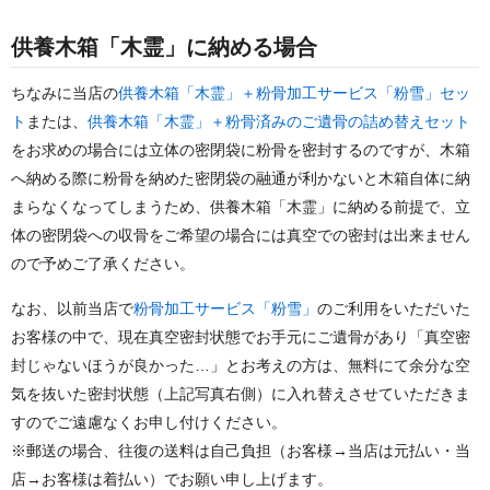
供養木箱「木霊」に納める場合
ちなみに当店の
供養木箱「木霊」＋粉骨加工サービス「粉雪」セッ
ト
または、
供養木箱「木霊」＋粉骨済みのご遺骨の詰め替えセット
をお求めの場合には立体の密閉袋に粉骨を密封するのですが、木箱
へ納める際に粉骨を納めた密閉袋の融通が利かないと木箱自体に納
まらなくなってしまうため、供養木箱「木霊」に納める前提で、立
体の密閉袋への収骨をご希望の場合には真空での密封は出来ません
ので予めご了承ください。
なお、以前当店で
粉骨加工サービス「粉雪」
のご利用をいただいた
お客様の中で、現在真空密封状態でお手元にご遺骨があり「真空密
封じゃないほうが良かった…」とお考えの方は、無料にて余分な空
気を抜いた密封状態（上記写真右側）に入れ替えさせていただきま
すのでご遠慮なくお申し付けください。
※郵送の場合、往復の送料は自己負担（お客様→当店は元払い・当
店→お客様は着払い）でお願い申し上げます。