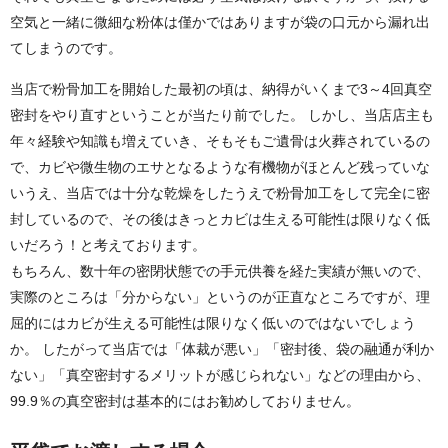
空気と一緒に微細な粉体は僅かではありますが袋の口元から漏れ出
てしまうのです。
当店で粉骨加工を開始した最初の頃は、納得がいくまで3～4回真空
密封をやり直すということが当たり前でした。 しかし、当店店主も
年々経験や知識も増えていき、そもそもご遺骨は火葬されているの
で、カビや微生物のエサとなるような有機物がほとんど残っていな
いうえ、当店では十分な乾燥をしたうえで粉骨加工をして完全に密
封しているので、その後はきっとカビは生える可能性は限りなく低
いだろう！と考えております。
もちろん、数十年の密閉状態での手元供養を経た実績が無いので、
実際のところは「分からない」というのが正直なところですが、理
屈的にはカビが生える可能性は限りなく低いのではないでしょう
か。 したがって当店では「体裁が悪い」「密封後、袋の融通が利か
ない」「真空密封するメリットが感じられない」などの理由から、
99.9％の真空密封は基本的にはお勧めしておりません。