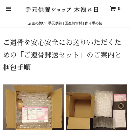
0
店主の想い
|
手元供養
|
国産無垢材
|
作り手の技
ご遺骨を安心安全にお送りいただくた
めの「ご遺骨郵送セット」のご案内と
梱包手順