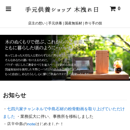
0
店主の想い
|
手元供養
|
国産無垢材
|
作り手の技
お知らせ
・
七四六家チャンネルで中島石材の粉骨動画を取り上げていただけ
ました
・業務拡大に伴い、事務所を移転しました
・店主中島の
note
はじめました！