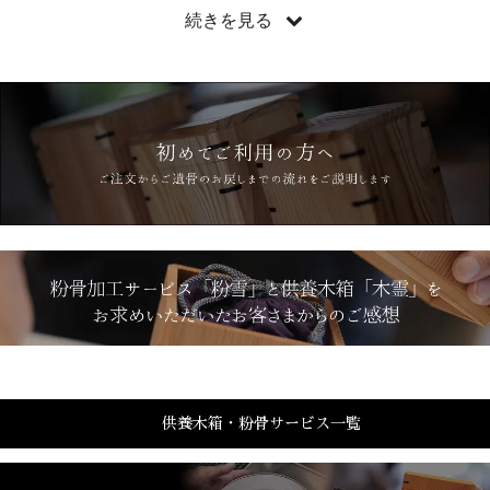
・新たに
パンフレット
を作成しました！
続きを見る
・当店の供養木箱「木霊」が
東京新聞
に掲載されました(2024年5月
6日掲載)
供養木箱・粉骨サービス一覧