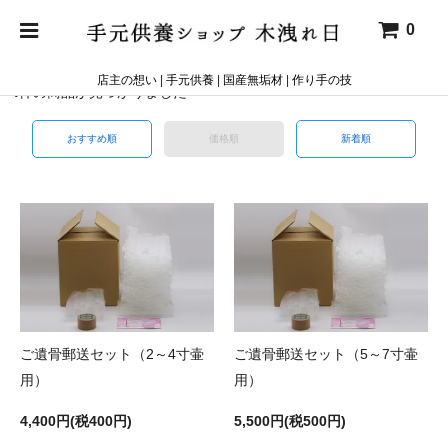
0
該当のカテゴリーまたはタグがありません
店主の想い
|
手元供養
|
国産無垢材
|
作り手の技
4
件の商品が見つかりました
おすすめ順
価格順
新着順
ご遺骨郵送セット（2～4寸壷
ご遺骨郵送セット（5～7寸壷
用）
用）
4,400円(税400円)
5,500円(税500円)